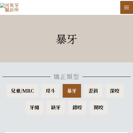
跳
至
主
要
暴牙
內
容
矯正類型
兒童/MRC
戽斗
暴牙
歪斜
深咬
牙縫
缺牙
錯咬
開咬