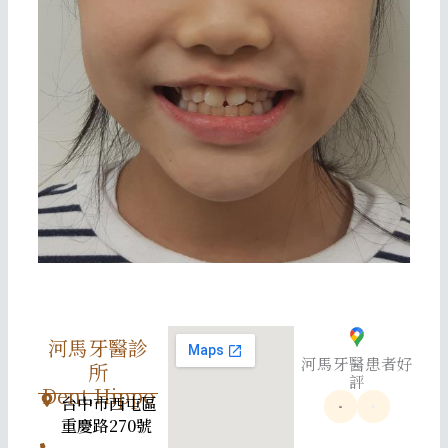
河馬牙醫診
河馬牙醫患者好
所
評
Dent.Hippo
台中市西屯區
重慶路270號