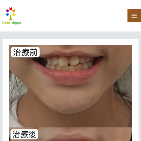
跳
至
主
要
內
容