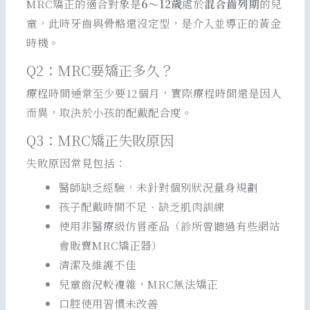
MRC矯正的適合對象是
6～12歲
處於
混合齒列期
的兒
童，此時牙齒與骨骼還沒定型，是介入並導正的黃金
時機。
Q2：MRC要矯正多久？
療程時間通常至少要12個月，實際療程時間還是因人
而異，取決於小孩的配戴配合度。
Q3：MRC矯正失敗原因
失敗原因常見包括：
醫師缺乏經驗，未針對個別狀況量身規劃
孩子配戴時間不足、缺乏肌肉訓練
使用非醫療級仿冒產品（診所曾聽過有些網站
會販賣MRC矯正器）
清潔及維護不佳
兒童齒況較複雜，MRC無法矯正
口腔使用習慣未改善