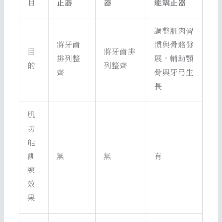
目
正器
器
能矯正器
調整肌肉習
將牙齒
慣與骨骼發
目
將牙齒排
排列整
展，輔助顎
的
列整齊
齊
骨與牙弓生
長
肌
功
能
訓
無
無
有
練
效
果