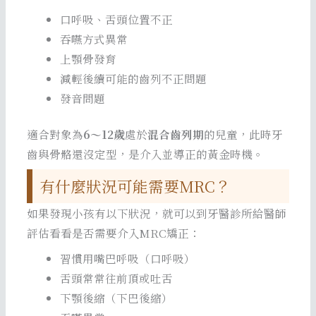
口呼吸、舌頭位置不正
吞嚥方式異常
上顎骨發育
減輕後續可能的齒列不正問題
發音問題
適合對象為
6～12歲
處於
混合齒列期
的兒童，此時牙
齒與骨骼還沒定型，是介入並導正的黃金時機。
有什麼狀況可能需要MRC？
如果發現小孩有以下狀況，就可以到牙醫診所給醫師
評估看看是否需要介入MRC矯正：
習慣用嘴巴呼吸（口呼吸）
舌頭常常往前頂或吐舌
下顎後縮（下巴後縮）