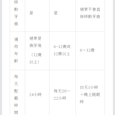
移
動
通常不會直
是
是
牙
接移動牙齒
齒
通常是
適
換牙後
用
6~12歲或
6～12歲
年
12歲以上
（12歲
齡
以上）
每
天
白天1小時
配
每天20～
24小時
＋晚上睡眠
戴
22小時
時
時
間