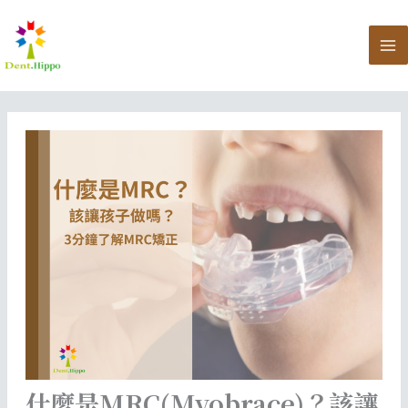
跳
至
主
要
內
容
什麼是MRC(Myobrace)？該讓