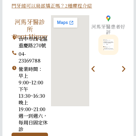
門牙縫可以局部矯正嗎？2種療程介紹
河馬牙醫診
河馬牙醫患者好
所
評
Dent.Hippo
台中市西屯區
重慶路270號
04-
23169788
營業時間：
早上
9:00~12:00
下午
13:30~16:30
晚上
19:00~21:00
週一到週六，
每周日固定休
診