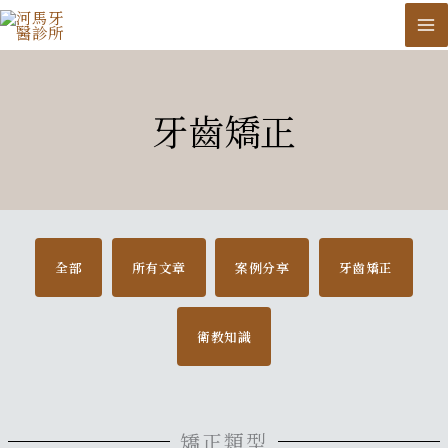
跳
Filter
至
posts
主
by
要
category
牙齒矯正
內
容
全部
所有文章
案例分享
牙齒矯正
衛教知識
矯正類型