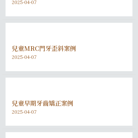
2025-04-07
兒童MRC門牙歪斜案例
2025-04-07
兒童早期牙齒矯正案例
2025-04-07